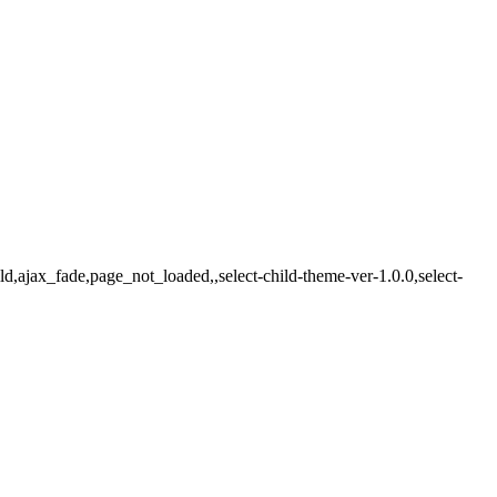
d,ajax_fade,page_not_loaded,,select-child-theme-ver-1.0.0,select-