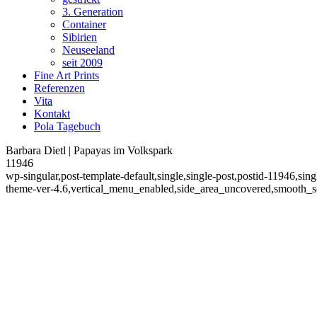
3. Generation
Container
Sibirien
Neuseeland
seit 2009
Fine Art Prints
Referenzen
Vita
Kontakt
Pola Tagebuch
Barbara Dietl | Papayas im Volkspark
11946
wp-singular,post-template-default,single,single-post,postid-11946,si
theme-ver-4.6,vertical_menu_enabled,side_area_uncovered,smooth_sc