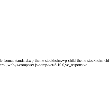
ngle-format-standard,wp-theme-stockholm,wp-child-theme-stockholm-chil
roll,wpb-js-composer js-comp-ver-6.10.0,vc_responsive